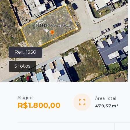
Ref.:
1550
5
fotos
Aluguel
Área Total
R$1.800,00
479,37 m²