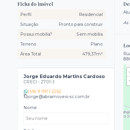
Ficha do imóvel
De
Alu
Perfil
Residencial
As 
Situação
Pronto para construir
Possui mobília?
Sem mobília
Terreno
Plano
Lo
Rua
Área Total
479,37m²
88
Jorge Eduardo Martins Cardoso
CRECI -
2701-J
(48) 9 9911-2262
jorge@abraimoveis-sc.com.br
Nome