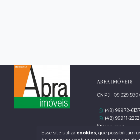
ABRA IMÓVEIS
CNPJ - 09.329.580
(48) 99972-613
(48) 99911-2262
Ver e-mail
Esse site utiliza
cookies
, que possibilitam